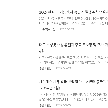
2024년 대구 여름 축제 종류와 일정 주차장 위치
2024년 대구 여름 축제 종류와 일정 주차장 위치 수제맥주
다. 드디어 2024년 여름이 다가오고 있습니다.특히 대구는
서 가장 더운 도시라고 알려져 있는데요.그만큼 대구에서 열리
국내여행지추천
2024.06.13
이 참 많습니다. 그래서 오늘은 대구 축제중에서 수성못에서 열
니다.자, 그럼 포스팅에서 축제를 확인해 보실까요??1. 대구
주 시원한 축제, 수제맥주 축제입니다.국내 최고의 맥주 회사들
대구 수성못 수성 유원지 무료 주차장 및 주차 가
유명한 맥주회사까지..다양한 맥주와 먹거리들로 정말 입을 즐
으로 여러 공연과 이벤트, 체험도 있으니 아이와 함께 즐기기에도
6월)
대구 수성못 수성 유원지 무료 주차장 및 주차 가능한 장소 추천
포스팅에서는 대구 여행에 관한 포스팅을 해보았는데요.대구 여
가 바로 수성못입니다.그런데.. 수성못은 대중교통이 아주 활
생활의 꿀팁
2024.06.03
갈 경우 주차할 곳이 마땅치 않은데요.그래서 오늘은 수성못 무
주차 가능한 장소를 추천해 드리겠습니다.수성못 수성 유원지 
처에 수성구청에서 11월부터 무료 공영 주차장이 생겼습니다.
사이테스 서류 발급 방법 알아보고 반려 동물을 
로 만든 주차장이라 상태도 아주 양호합니다.여기서 수성못까지
(2024년 3월)
시면 됩니다.주차 이용 시간 : 24시간 가능.주차 요금 : 무료20.
사이테스 서류 발급 방법 반려 동물 입양 및 분양 2024년 3
을 알려주는 워킹맘입니다. : D 오늘은 제가 최근에 겪었던 반
은 집에서 반려 동물인 거북이를 키우고 있습니다.. 그런데 일
생활의 꿀팁
2024.03.05