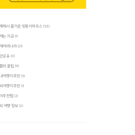
께해서 즐거운 띵동이하우스
(53)
계는 지금
(1)
계여러나라
(21)
안공유
(9)
활의 꿀팁
(11)
내여행지추천
(5)
외여행지추천
(1)
아추천템
(2)
외 여행 정보
(2)