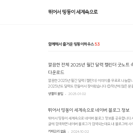
뛰어서 띵동이 세계속으로
함께해서 즐거운 띵동이하우스
53
깔끔한 전체 2025년 월간 달력 캘린더 굿노트 속지
다운로드
깔끔한 2025년 월간 달력 (캘린더) 이미지를 무료로 나눔합
2025년도 달력도 만들어서 찾아왔습니다 😊작년에 많은 분
사용해 주셨다는 피드백을 받아서,올해도 2025년 달력을 
생활의 꿀팁
2025.01.02
활용하시든 아니면 인쇄해서 사용하시면 됩니다.최대한 세련
습니다. 2025년 전체 캘린더와 1월, 2월, 3월, 4월, 5월, 6월, 
월간 캘린더까지 만들었습니다.혹시 오타나 잘못된 부분 있으
뛰어서 띵동이 세계속으로 네이버 블로그 정보
시 파일 공유하겠습니다.파일은 제일 하단에 있습니다. jpg
뛰어서 띵동이 세계속으로 네이버 블로그 정보를 공유합니다.
용하실려고pdf 파일이 필요하시다면 아래 ..
글에 검색하면 네이버 블로그가 검색되는데요.내 블로그에 사
데요.과연 정말 되는 지 테스트 해보겠습니다. https://blog.n
카테고리 없음
2024.10.02