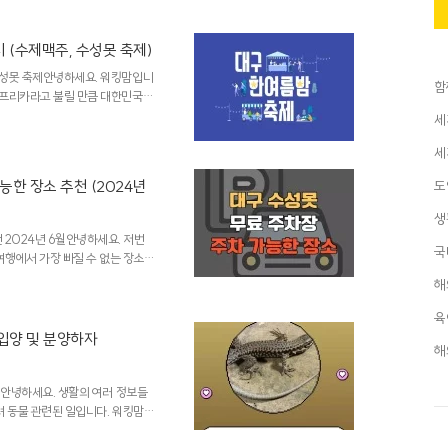
 (수제맥주, 수성못 축제)
 수성못 축제안녕하세요. 워킹맘입니
함
 대프리카라고 불릴 만큼 대한민국에
는 축제는 시원한 컨셉의 축제들
세
리는 축제를 한 번 알아보려고 합
세
 수제맥주 페스티벌첫 축제부터 아
과 개인 수제맥주 회사, 세계에서
능한 장소 추천 (2024년
도
겁게 해주는 축제입니다. 추가적
 참..
생
 2024년 6월안녕하세요. 저번
국
행에서 가장 빠질 수 없는 장소
성화되어있지만 차로 만약에 놀러
해
료 주차장과 주차장이 꽉 찼을 때
무료 공영 주차장 위치수성못 근
육
주차할 수 있는 자리도 많으며 새
입양 및 분양하자
해
 도보로 5분 정도 소요된다고 보
.
월 안녕하세요. 생활의 여러 정보들
려 동물 관련된 일입니다. 워킹맘
이 너무 바빠서 무료 분양을 알아보