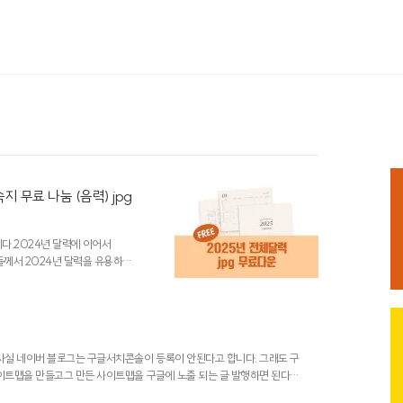
 무료 나눔 (음력) jpg
니다.2024년 달력에 이어서
들께서 2024년 달력을 유용하게
디자인해보았습니다.굿노트 속지로
되고 깔끔한 스타일로 디자인하였
7월, 8월, 9월,10월, 11월, 12월
면 댓글로 알려주세요.수정해서 다
확장자로 공유합니다. 굿노트 사
사실 네이버 블로그는 구글서치콘솔이 등록이 안된다고 합니다. 그래도 구
이트맵을 만들고그 만든 사이트맵을 구글에 노출 되는 글 발행하면 된다는
aver.com/warkingmom/223603812227