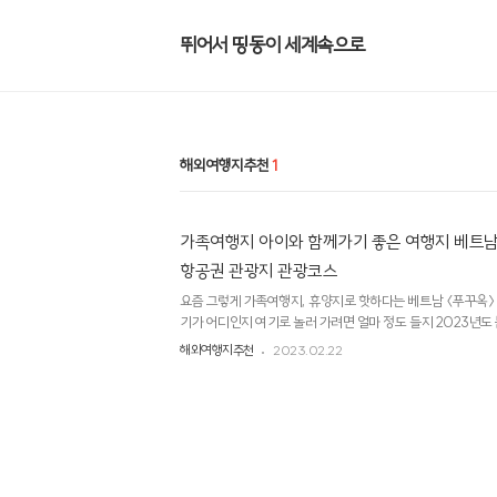
뛰어서 띵동이 세계속으로
해외여행지추천
1
가족여행지 아이와 함께가기 좋은 여행지 베트남
항공권 관광지 관광코스
요즘 그렇게 가족여행지, 휴양지로 핫하다는 베트남 〈푸꾸옥〉 
기가 어디인지 여기로 놀러 가려면 얼마 정도 들지 2023년도
하겠습니다!! 기본정보부터 여행계획시 꿀팁, 여행 시 꿀팁까
해외여행지추천
2023.02.22
여행 가고 싶다면! 푸꾸옥이 궁금하다면! 푸꾸옥 여행계획 중
다. 푸꾸옥 파헤치기 1탄 항공권 관광지에 대해서 알아보도록 
있는 푸꾸옥 시작합니다 Phu Quoc Island 〈푸꾸옥 or 푸꿕
누구니? 푸꾸옥(푸꿕) 푸꾸옥은 베트남에 있는 섬 중 하나로
로 불리는 섬 - 추천 예행시기 : 11..