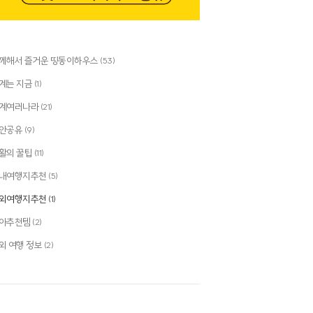
께해서 즐거운 띵동이하우스
(53)
계는 지금
(1)
계여러나라
(21)
안공유
(9)
활의 꿀팁
(11)
내여행지추천
(5)
외여행지추천
(1)
아추천템
(2)
외 여행 정보
(2)