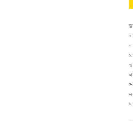
함
세
세
도
생
국
해
육
해