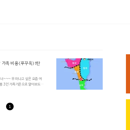
 가족 비용〈푸꾸옥〉1탄
너~~~ 무 떠나고 싶은 요즘 여
 봄 3인 가족기준으로 알아보도록
지 탈탈 털어볼 예정이니 푸꾸옥에
이라면! 이 시리즈 하나면 충분합니
하겠습니다! 사심 3만 프로 들어가
 〉 요즘 sns에서 자주 보이는, 넌
1
 베트남의 제주도, 베트남의 몰디브