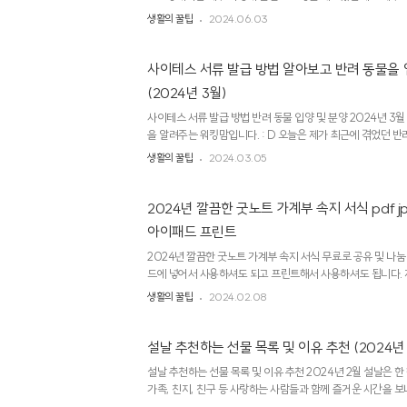
가 바로 수성못입니다.그런데.. 수성못은 대중교통이 아주 활
생활의 꿀팁
2024.06.03
갈 경우 주차할 곳이 마땅치 않은데요.그래서 오늘은 수성못 무
주차 가능한 장소를 추천해 드리겠습니다.수성못 수성 유원지 
처에 수성구청에서 11월부터 무료 공영 주차장이 생겼습니다.
사이테스 서류 발급 방법 알아보고 반려 동물을 
로 만든 주차장이라 상태도 아주 양호합니다.여기서 수성못까지
(2024년 3월)
시면 됩니다.주차 이용 시간 : 24시간 가능.주차 요금 : 무료20.
사이테스 서류 발급 방법 반려 동물 입양 및 분양 2024년 3
을 알려주는 워킹맘입니다. : D 오늘은 제가 최근에 겪었던 반
은 집에서 반려 동물인 거북이를 키우고 있습니다.. 그런데 일
생활의 꿀팁
2024.03.05
다가 제가 키우던 커먼 머스크 거북이가 멸종위기종이 되어버
사실을 알았습니다.. -_-;; 생각보다 대한민국에 멸종위기종
실도 알았습니다.. 사이테스란? (CITE) 멸종위기에 처한 종 
2024년 깔끔한 굿노트 가계부 속지 서식 pdf j
을 수 있는 종. 그래서 사이테스에 포함된 야생의 동, 식물등은
아이패드 프린트
마음대로 거래할 수 없는 규제가 있습니다. 이 ..
2024년 깔끔한 굿노트 가계부 속지 서식 무료로 공유 및 나
드에 넣어서 사용하셔도 되고 프린트해서 사용하셔도 됩니다. 
때 곧 가지고 오겠다 약속해놓고는 현생에 바빠서 이제서야 가지
생활의 꿀팁
2024.02.08
용하셔도 늦지 않았습니다! 월간 캘릭더 무료 pdf가 필요하
깔끔한 전체 2024년 월간 달력 캘린더 굿노트 속지 무료 나눔 
2024년 월간 달력 (캘린더) 이미지를 무료로 나눔합니다. 
설날 추천하는 선물 목록 및 이유 추천 (2024년 
쇄해서 사용하시면 됩니다. 최대한 세련되고 깔끔한 스타일로 
설날 추천하는 선물 목록 및 이유 추천 2024년 2월 설날은 
warkingmom.com 올해는 꼭 가계부 사용하는 습관..
가족, 친지, 친구 등 사랑하는 사람들과 함께 즐거운 시간을 보
것은 무엇일까요? 바로 서로의 마음을 전하는 것입니다. 그 마