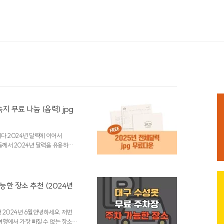
 무료 나눔 (음력) jpg
니다.2024년 달력에 이어서
들께서 2024년 달력을 유용하게
디자인해보았습니다.굿노트 속지로
되고 깔끔한 스타일로 디자인하였
7월, 8월, 9월,10월, 11월, 12월
면 댓글로 알려주세요.수정해서 다
능한 장소 추천 (2024년
확장자로 공유합니다. 굿노트 사
 2024년 6월안녕하세요. 저번
행에서 가장 빠질 수 없는 장소