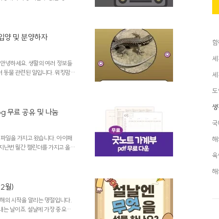
성화되어있지만 차로 만약에 놀러
료 주차장과 주차장이 꽉 찼을 때
무료 공영 주차장 위치수성못 근
주차할 수 있는 자리도 많으며 새
입양 및 분양하자
함
 도보로 5분 정도 소요된다고 보
.
세
월 안녕하세요. 생활의 여러 정보들
려 동물 관련된 일입니다. 워킹맘
세
이 너무 바빠서 무료 분양을 알아보
도
려서 사이테스 서류가 필요하다는
으로 지정된 반려 동물이 많다는 사
생
중 국제거래로 그 영향을 받거나 받
pg 무료 공유 및 나눔
 거래에 대한 협약을 지켜야 하며
국
눔 파일을 가지고 왔습니다. 아이패
해
지난번 월간 캘린더를 가지고 올
육
고 왔네요 ^^ 하하 지금부터 사
시다면 아래 포스팅을 참고하세요!
해
(음력) jpg 다운로드 깔끔한
굿노트 속지로 활용하시든 아니면 인
2월)
디자인하였습니다. 2024년 전체
한 해의 시작을 알리는 명절입니다.
내는 날이죠. 설날에 가장 중요한
음을 전하는 가장 좋은 방법은 선