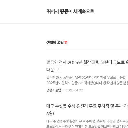
뛰어서 띵동이 세계속으로
생활의 꿀팁
11
깔끔한 전체 2025년 월간 달력 캘린더 굿노트 속지
다운로드
깔끔한 2025년 월간 달력 (캘린더) 이미지를 무료로 나눔합
2025년도 달력도 만들어서 찾아왔습니다 😊작년에 많은 분
사용해 주셨다는 피드백을 받아서,올해도 2025년 달력을 
생활의 꿀팁
2025.01.02
활용하시든 아니면 인쇄해서 사용하시면 됩니다.최대한 세련
습니다. 2025년 전체 캘린더와 1월, 2월, 3월, 4월, 5월, 6월, 
월간 캘린더까지 만들었습니다.혹시 오타나 잘못된 부분 있으
대구 수성못 수성 유원지 무료 주차장 및 주차 가
시 파일 공유하겠습니다.파일은 제일 하단에 있습니다. jpg
6월)
용하실려고pdf 파일이 필요하시다면 아래 ..
대구 수성못 수성 유원지 무료 주차장 및 주차 가능한 장소 추천
포스팅에서는 대구 여행에 관한 포스팅을 해보았는데요.대구 여