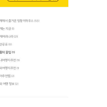
께해서 즐거운 띵동이하우스
(53)
계는 지금
(1)
계여러나라
(21)
안공유
(9)
활의 꿀팁
(11)
내여행지추천
(5)
외여행지추천
(1)
아추천템
(2)
외 여행 정보
(2)