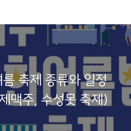
여름 축제 종류와 일정
제맥주, 수성못 축제)